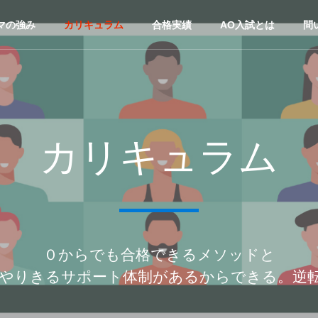
マの強み
カリキュラム
合格実績
AO入試とは
問
カリキュラム
０からでも合格できるメソッドと
やりきるサポート体制があるからできる。逆