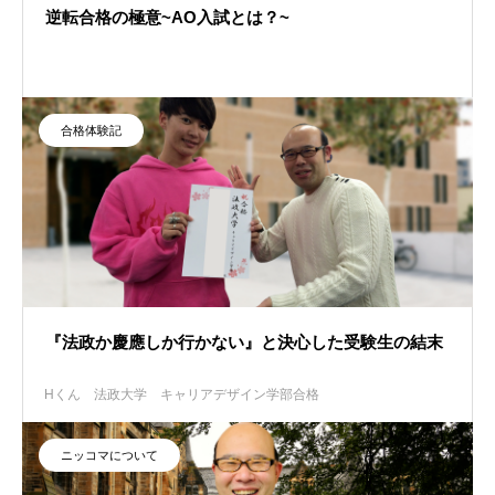
逆転合格の極意~AO入試とは？~
合格体験記
『法政か慶應しか行かない』と決心した受験生の結末
Hくん
法政大学 キャリアデザイン学部合格
ニッコマについて